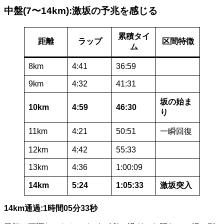
中盤(7〜14km):激坂の予兆を感じる
累積タイ
距離
ラップ
区間特徴
ム
8km
4:41
36:59
9km
4:32
41:31
坂の始ま
10km
4:59
46:30
り
11km
4:21
50:51
一瞬回復
12km
4:42
55:33
13km
4:36
1:00:09
14km
5:24
1:05:33
激坂突入
14km通過:1時間05分33秒