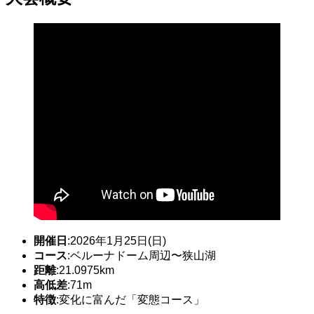
開催日
:2026年1月25日(日)
コース
:ベルーナドーム周辺〜狭山湖
距離
:21.0975km
高低差
:71m
特徴
:変化に富んだ「変態コース」