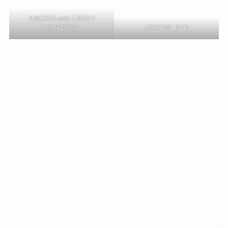
ANGORA with EARTH
SHADOW
URGENT RED