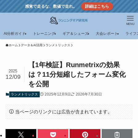
感覚で走るな、数値で走れ。
詳細はこちら
MENU
AI分析ガイド
トレーニング
ギア＆シューズ
大会レポート
ライフ
ホーム
データ＆AI活用
ランメトリックス
【1年検証】Runmetrixの効果
2025
は？11分短縮したフォーム変化
12/09
を公開
2025年12月9日
2026年7月30日
ランメトリックス
当ページのリンクには広告が含まれています。