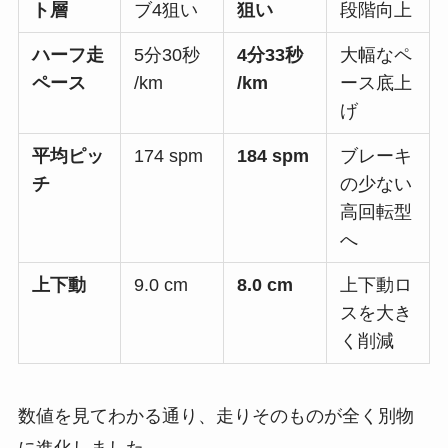
ト層
ブ4狙い
狙い
段階向上
ハーフ走
5分30秒
4分33秒
大幅なペ
ペース
/km
/km
ース底上
げ
平均ピッ
174 spm
184 spm
ブレーキ
チ
の少ない
高回転型
へ
上下動
9.0 cm
8.0 cm
上下動ロ
スを大き
く削減
数値を見てわかる通り、走りそのものが全く別物
に進化しました。