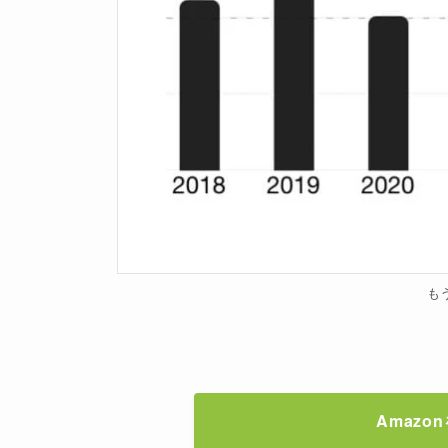
も
Amaz