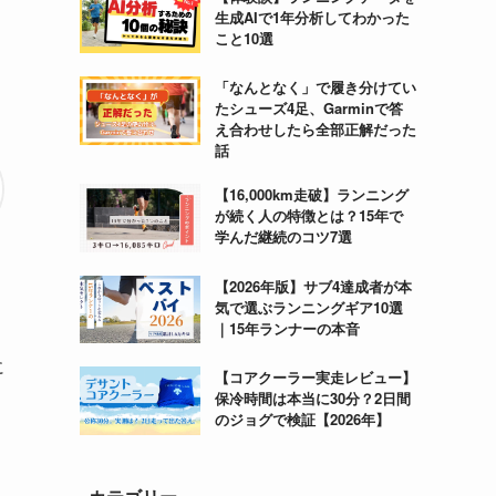
生成AIで1年分析してわかった
こと10選
「なんとなく」で履き分けてい
たシューズ4足、Garminで答
え合わせしたら全部正解だった
話
【16,000km走破】ランニング
が続く人の特徴とは？15年で
学んだ継続のコツ7選
【2026年版】サブ4達成者が本
気で選ぶランニングギア10選
｜15年ランナーの本音
に
【コアクーラー実走レビュー】
保冷時間は本当に30分？2日間
のジョグで検証【2026年】