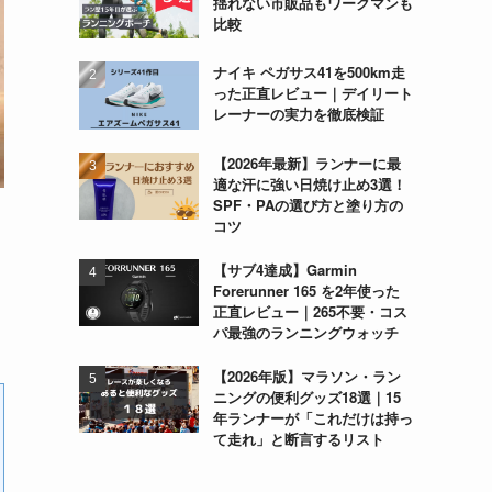
揺れない市販品もワークマンも
比較
ナイキ ペガサス41を500km走
った正直レビュー｜デイリート
レーナーの実力を徹底検証
【2026年最新】ランナーに最
適な汗に強い日焼け止め3選！
SPF・PAの選び方と塗り方の
コツ
【サブ4達成】Garmin
Forerunner 165 を2年使った
正直レビュー｜265不要・コス
パ最強のランニングウォッチ
【2026年版】マラソン・ラン
ニングの便利グッズ18選｜15
年ランナーが「これだけは持っ
て走れ」と断言するリスト